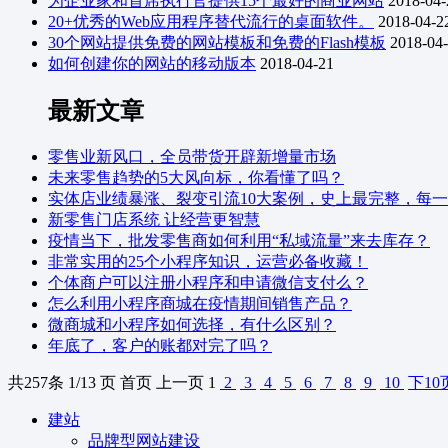
为企业家和首席执行官提供15个最好的商业网站
2018-04-
20+优秀的Web应用程序替代流行的桌面软件。
2018-04-2
30个网站提供免费的网站模板和免费的Flash模板
2018-04
如何创建你的网站的移动版本
2018-04-21
最新文章
零售业新风口，全员带货开辟新增量市场
未来零售趋势的5大风向标，你看懂了吗？
实体店业绩暴涨、裂变引流10大案例，史上最完整，每
新零售门店系统 让经营更智慧
疫情当下，批发零售商如何利用“私域流量”来去库存？
非常实用的25个小程序知识，运营必备收藏！
个体商户可以注册小程序和申请微信支付么？
怎么利用小程序商城在疫情期间销售产品？
微商城和小程序如何选择，有什么区别？
年底了，客户的账都对完了吗？
共
257
条 1/13 页
首页
上一页
1
2
3
4
5
6
7
8
9
10
下10
建站
品牌型网站建设