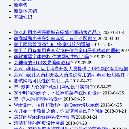
新零售
新媒体营销
基础知识
怎么利用小程序商城在疫情期间销售产品？
2020-03-03
微商城和小程序如何选择，有什么区别？
2020-03-03
关于网站首页添加ICP备案链接的通知
2019-12-03
关于启用备案用户真实身份信息全电子化核验的通知
201
微软雅黑字体侵权-你的网站中招了吗
2019-05-18
为神奇的HDR效果编辑教程
2019-05-09
为Web和移动应用程序开发人员提供了18个新的有用框架
为Web设计人员和开发人员提供有用的adobeair应用程序
2
测试网站可用性的有用工具
2018-04-27
25+鼓舞人心的iPad应用网站设计实例
2018-04-27
28个时尚的例子，下拉导航菜单在网页设计
2018-04-26
35+惊人的咖啡网站设计
2018-04-25
Web设计、插件和教程中的jQuery滑块示例
2018-04-25
在开始一个项目之前，你应该问自己7个问题
2018-04-24
最好的WordPress网站设计灵感
2018-04-24
清洁和轻的网页设计灵感
2018-04-23