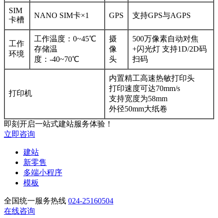
SIM
NANO SIM卡×1
GPS
支持GPS与AGPS
卡槽
工作温度：0~45℃
摄
500万像素自动对焦
工作
存储温
像
+闪光灯 支持1D/2D码
环境
度：-40~70℃
头
扫码
内置精工高速热敏打印头
打印速度可达70mm/s
打印机
支持宽度为58mm
外径50mm大纸卷
即刻开启一站式建站服务体验！
立即咨询
建站
新零售
多端小程序
模板
全国统一服务热线
024-25160504
在线咨询