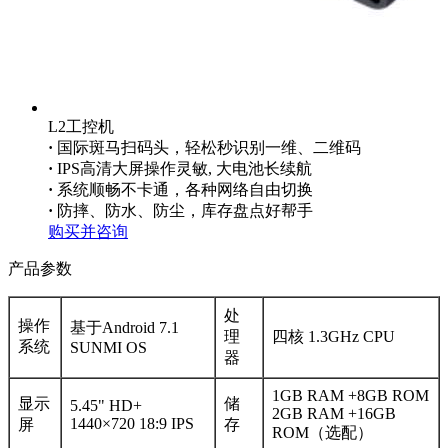
L2工控机
·
国际斑马扫码头，轻松秒识别一维、二维码
·
IPS高清大屏操作灵敏, 大电池长续航
·
系统顺畅不卡通，各种网络自由切换
·
防摔、防水、防尘，库存盘点好帮手
购买并咨询
产品参数
处
操作
基于Android 7.1
理
四核 1.3GHz CPU
系统
SUNMI OS
器
1GB RAM +8GB ROM
显示
储
5.45" HD+
2GB RAM +16GB
1440×720 18:9 IPS
屏
存
ROM（选配）