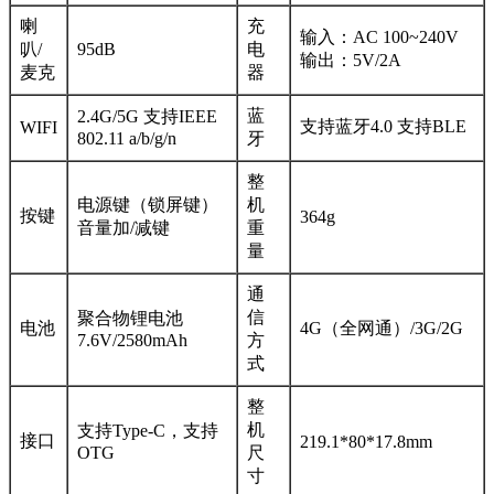
喇
充
输入：AC 100~240V
叭/
95dB
电
输出：5V/2A
麦克
器
蓝
2.4G/5G 支持IEEE
支持蓝牙4.0 支持BLE
WIFI
802.11 a/b/g/n
牙
整
电源键（锁屏键）
机
按键
364g
音量加/减键
重
量
通
信
聚合物锂电池
电池
4G（全网通）/3G/2G
7.6V/2580mAh
方
式
整
机
支持Type-C，支持
接口
219.1*80*17.8mm
OTG
尺
寸