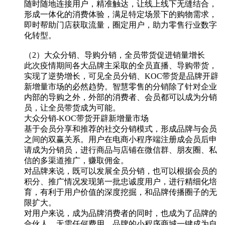
随时随地连接用户，精准触达，让线上线下无缝结合，
形成一体化的消费体验，满足特定场景下的购物需求，
即时帮助门店获取流量，圈定用户，助力零售行业数字
化转型。
（2）大众分销、导购分销，全员带货促进销量增长
此次疫情期间各大品牌主采取的全员直播、导购带货，
实现了逆势增长，可见全员分销、KOC带货是品牌开辟
新增量市场的必然趋势。智慧零售的分销除了针对企业
内部的导购之外，外部的消费者、会员都可以成为分销
员，让全员带货成为可能。
大众分销-KOC带货开辟新增量市场
基于会员分享和推荐的社交分销模式，形成品牌与会员
之间的双赢关系。用户在电商小程序端注册成会员后申
请成为分销员，进行商品与店铺在微信群、朋友圈、私
信的多渠道推广，赚取佣金。
对品牌来说，既可以发展全员分销，也可以根据会员的
积分、推广情况发现第一批忠诚度用户，进行精细化培
育，有利于用户价值的深度挖掘，和品牌传播圈子的无
限扩大。
对用户来说，成为品牌消费者的同时，也成为了品牌的
合伙人。无需任何费用，品牌的小程序商城一键成为自